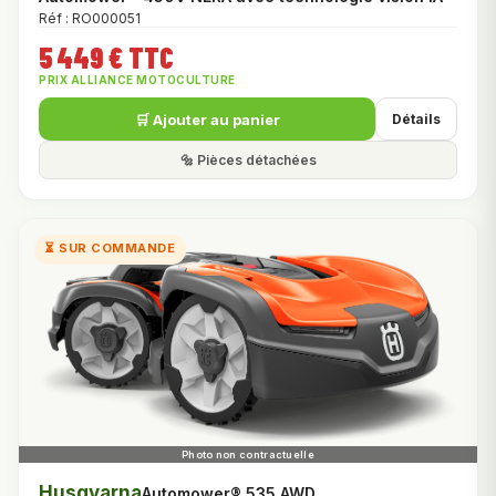
Réf : RO000051
5 449 € TTC
PRIX ALLIANCE MOTOCULTURE
🛒 Ajouter au panier
Détails
🔩 Pièces détachées
⏳ SUR COMMANDE
Husqvarna
Automower® 535 AWD