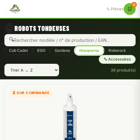
0
🛒
🔩 Pièces
🤖
ROBOTS TONDEUSES
🔍
Cub Cadet
EGO
Gardena
Husqvarna
Roborock
🔧 Accessoires
39 produit(s)
⏳ SUR COMMANDE