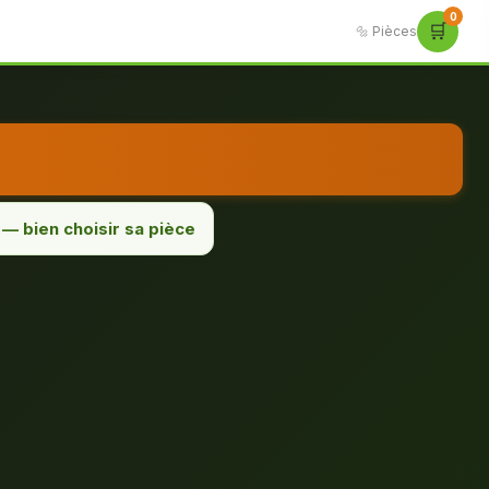
0
🛒
🔩 Pièces
— bien choisir sa pièce