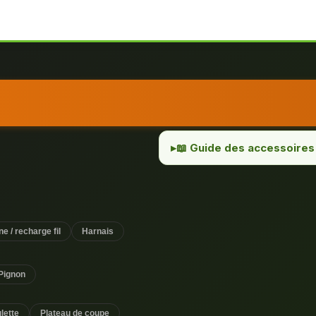
📖 Guide des accessoires 
e / recharge fil
Harnais
Pignon
lette
Plateau de coupe