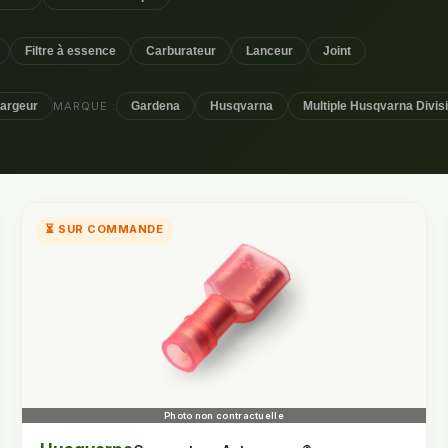
Filtre à essence
Carburateur
Lanceur
Joint
argeur
MARQUE :
Gardena
Husqvarna
Multiple Husqvarna Divis
⏳ SUR COMMANDE