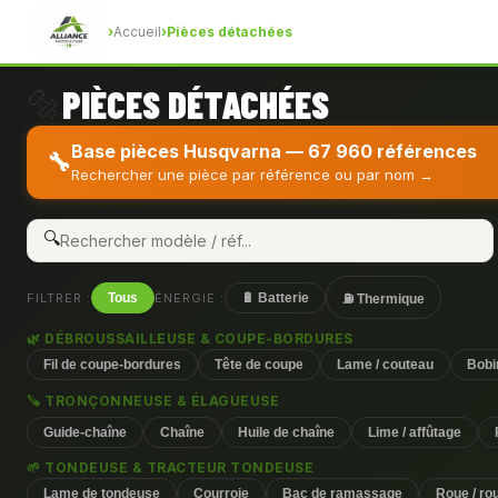
›
Accueil
›
Pièces détachées
PIÈCES DÉTACHÉES
🔩
Base pièces Husqvarna — 67 960 références
🔧
Rechercher une pièce par référence ou par nom →
🔍
FILTRER :
Tous
ÉNERGIE :
🔋 Batterie
⛽ Thermique
🌿 DÉBROUSSAILLEUSE & COUPE-BORDURES
Fil de coupe-bordures
Tête de coupe
Lame / couteau
Bobin
🪚 TRONÇONNEUSE & ÉLAGUEUSE
Guide-chaîne
Chaîne
Huile de chaîne
Lime / affûtage
🌱 TONDEUSE & TRACTEUR TONDEUSE
Lame de tondeuse
Courroie
Bac de ramassage
Roue / rou