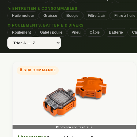
🔧 ENTRETIEN & CONSOMMABLES
Huile moteur
Graisse
Bougie
Filtre à air
Filtre à huile
⚙️ ROULEMENTS, BATTERIE & DIVERS
Roulement
Galet / poulie
Pneu
Câble
Batterie
Ch
⏳ SUR COMMANDE