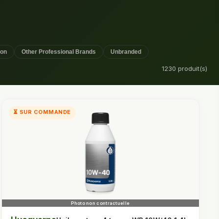
ion
Other Professional Brands
Unbranded
1230 produit(s)
⏳ SUR COMMANDE