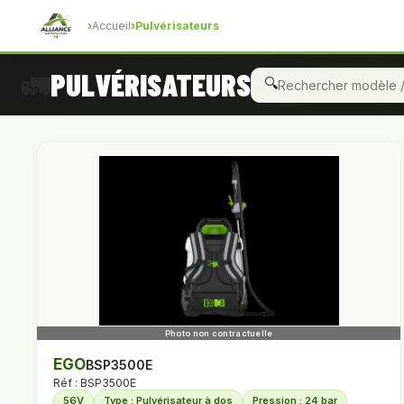
›
Accueil
›
Pulvérisateurs
PULVÉRISATEURS
🚛
🔍
EGO
BSP3500E
Réf : BSP3500E
56V
Type : Pulvérisateur à dos
Pression : 24 bar