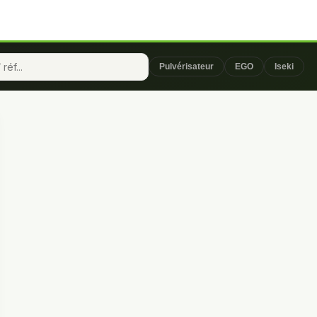
Pulvérisateur
EGO
Iseki