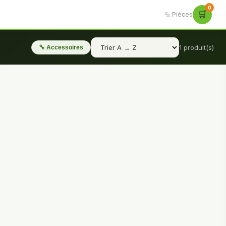
0
🛒
🔩 Pièces
1 produit(s)
🔧 Accessoires